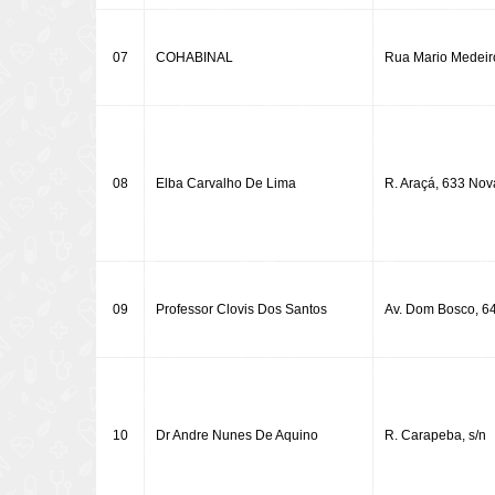
07
COHABINAL
Rua Mario Medeir
08
Elba Carvalho De Lima
R. Araçá, 633 No
09
Professor Clovis Dos Santos
Av. Dom Bosco, 6
10
Dr Andre Nunes De Aquino
R. Carapeba, s/n