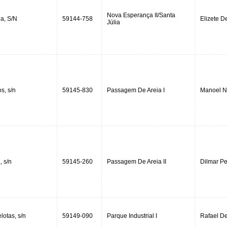
Nova Esperança II/Santa
a, S/N
59144-758
Elizete D
Júlia
s, s/n
59145-830
Passagem De Areia I
Manoel N
, s/n
59145-260
Passagem De Areia II
Dilmar Pe
lotas, s/n
59149-090
Parque Industrial I
Rafael D