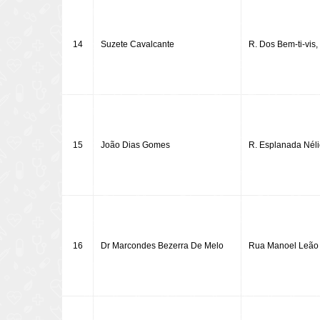
14
Suzete Cavalcante
R. Dos Bem-ti-vis,
15
João Dias Gomes
R. Esplanada Néli
16
Dr Marcondes Bezerra De Melo
Rua Manoel Leão 