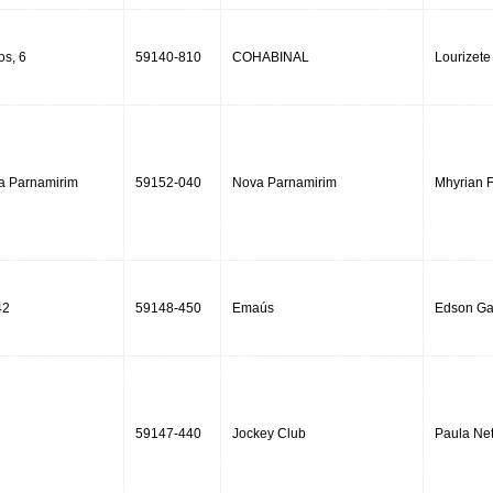
os, 6
59140-810
COHABINAL
Lourizete
va Parnamirim
59152-040
Nova Parnamirim
Mhyrian F
42
59148-450
Emaús
Edson Ga
59147-440
Jockey Club
Paula Ne