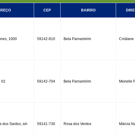
EREÇO
CEP
BAIRRO
DIRE
tunes, 1000
59142-810
Bela Parnamirim
Cristiane 
, 02
59142-704
Bela Parnamirim
Merielle 
s dos Santos, s/n
59141-730
Rosa dos Ventos
Márcia N