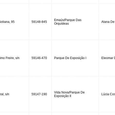
Emaús/Parque Das
Soliana, 95
59148-845
Alana De 
Orquídeas
mo Freire, s/n
59146-470
Parque De Exposição I
Eleomar 
Vida Nova/Parque De
al, s/n
59147-190
Lúcia Co
Exposição II