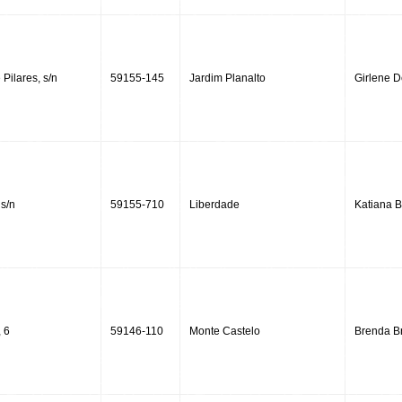
Pilares, s/n
59155-145
Jardim Planalto
Girlene 
 s/n
59155-710
Liberdade
Katiana B
 6
59146-110
Monte Castelo
Brenda Br