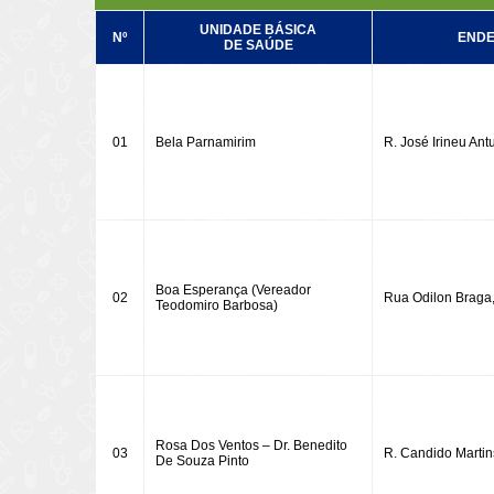
UNIDADE BÁSICA
Nº
END
DE SAÚDE
01
Bela Parnamirim
R. José Irineu An
Boa Esperança (Vereador
02
Rua Odilon Braga
Teodomiro Barbosa)
Rosa Dos Ventos – Dr. Benedito
03
R. Candido Martin
De Souza Pinto