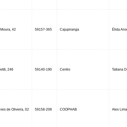
 Moura, 42
59157-365
Cajupiranga
Élida An
titi, 246
59140-190
Centro
Tatiana 
lves de Oliveira, 02
59158-208
COOPHAB
Alex Lim