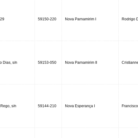
 29
59150-220
Nova Parnamirim I
Rodrigo D
o Dias, s/n
59153-050
Nova Parnamirim II
Cristiann
Rego, s/n
59144-210
Nova Esperança I
Francisco